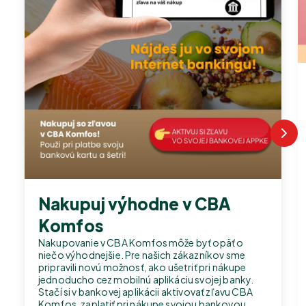
Nakupuj výhodne v CBA
Komfos
Nakupovanie v CBA Komfos môže byť opäť o
niečo výhodnejšie. Pre našich zákazníkov sme
pripravili novú možnosť, ako ušetriť pri nákupe
jednoducho cez mobilnú aplikáciu svojej banky.
Stačí si v bankovej aplikácii aktivovať zľavu CBA
Komfos, zaplatiť pri nákupe svojou bankovou