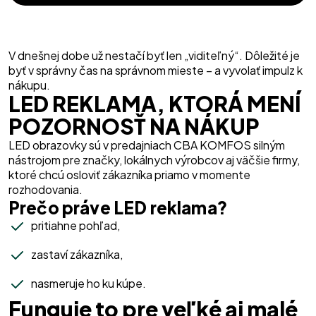
V dnešnej dobe už nestačí byť len „viditeľný“. Dôležité je
byť v správny čas na správnom mieste – a vyvolať impulz k
nákupu.
LED REKLAMA, KTORÁ MENÍ
POZORNOSŤ NA NÁKUP
LED obrazovky sú v predajniach CBA KOMFOS silným
nástrojom pre značky, lokálnych výrobcov aj väčšie firmy,
ktoré chcú osloviť zákazníka priamo v momente
rozhodovania.
Prečo práve LED reklama?
pritiahne pohľad,
zastaví zákazníka,
nasmeruje ho ku kúpe.
Funguje to pre veľké aj malé