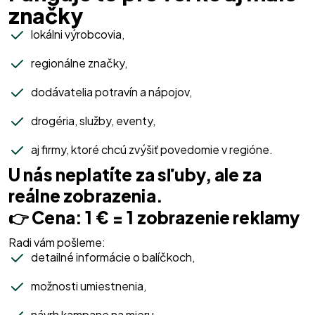
značky
lokálni výrobcovia,
regionálne značky,
dodávatelia potravín a nápojov,
drogéria, služby, eventy,
aj firmy, ktoré chcú zvýšiť povedomie v regióne.
U nás neplatíte za sľuby, ale za
reálne zobrazenia.
👉 Cena: 1 € = 1 zobrazenie reklamy
Radi vám pošleme:
detailné informácie o balíčkoch,
možnosti umiestnenia,
návrh kampane na mieru.