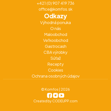
+421 (0) 907 419 736
office@komfos.sk
Odkazy
Výhodná ponuka
O nás
Maloobchod
Veľkoobchod
Gastrocash
CBA výrobky
Súťaž
Recepty
Cookies
Ochrana osobných údajov
© Komfos | 2026
Created by
CODEUPP.com