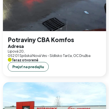
Potraviny CBA Komfos
Adresa
Lipová 20,
052 01 Spišská Nová Ves - Sídlisko Tarča, OC Družba
Teraz otvorené
Prejsť na predajňu