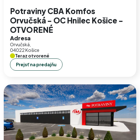
Potraviny CBA Komfos
Orvučská - OC Hnilec Košice -
OTVORENÉ
Adresa
Orvučská,
04022 Košice
Teraz otvorené
Prejsť na predajňu