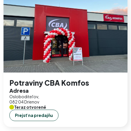
Potraviny CBA Komfos
Adresa
Osloboditeľov,
082 04 Drienov
Teraz otvorené
Prejsť na predajňu