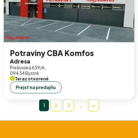
Potraviny CBA Komfos
Adresa
Prešovská 639/6,
094 34 Bystré
Teraz otvorené
Prejsť na predajňu
…
1
2
3
»