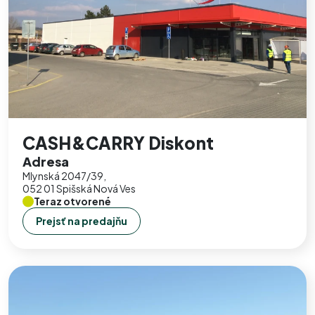
CASH&CARRY Diskont
Adresa
Mlynská 2047/39,
052 01 Spišská Nová Ves
Teraz otvorené
Prejsť na predajňu