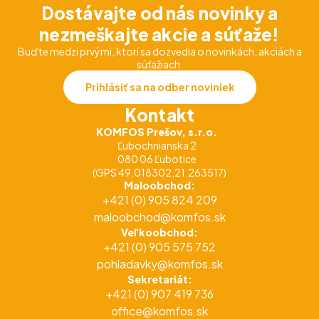
Dostávajte od nás novinky a
nezmeškajte akcie a súťaže!
Buďte medzi prvými, ktorí sa dozvedia o novinkách, akciách a
súťažiach.
Prihlásiť sa na odber noviniek
Kontakt
KOMFOS Prešov, s.r.o.
Ľubochnianska 2
080 06 Ľubotice
(GPS 49.018302,21.263517)
Maloobchod:
+421 (0) 905 824 209
maloobchod@komfos.sk
Veľkoobchod:
+421 (0) 905 575 752
pohladavky@komfos.sk
Sekretariát:
+421 (0) 907 419 736
office@komfos.sk