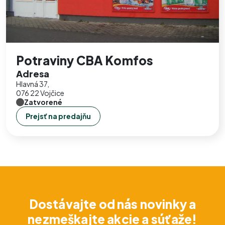
Potraviny CBA Komfos
Adresa
Hlavná 37,
076 22 Vojčice
Zatvorené
Prejsť na predajňu
Dostávajte od nás novinky a
nezmeškajte akcie a súťaže!