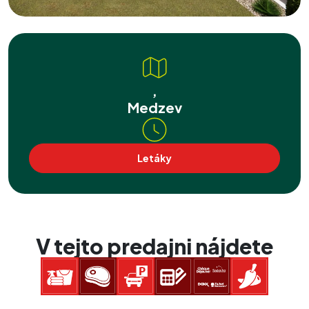
,
Medzev
Letáky
V tejto predajni nájdete