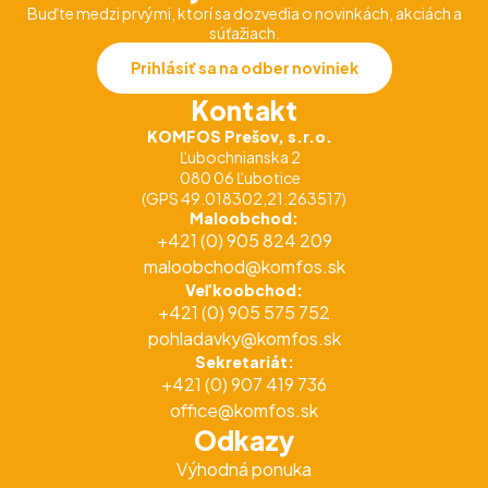
Buďte medzi prvými, ktorí sa dozvedia o novinkách, akciách a
súťažiach.
Prihlásiť sa na odber noviniek
Kontakt
KOMFOS Prešov, s.r.o.
Ľubochnianska 2
080 06 Ľubotice
(GPS 49.018302,21.263517)
Maloobchod:
+421 (0) 905 824 209
maloobchod@komfos.sk
Veľkoobchod:
+421 (0) 905 575 752
pohladavky@komfos.sk
Sekretariát:
+421 (0) 907 419 736
office@komfos.sk
Odkazy
Výhodná ponuka