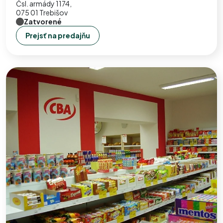
Čsl. armády 1174,
075 01 Trebišov
Zatvorené
Prejsť na predajňu