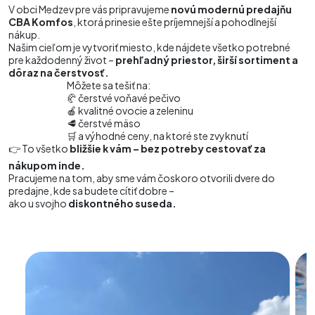
V obci Medzev pre vás pripravujeme
novú modernú predajňu
CBA Komfos
, ktorá prinesie ešte príjemnejší a pohodlnejší
nákup.
Našim cieľom je vytvoriť miesto, kde nájdete všetko potrebné
pre každodenný život –
prehľadný priestor, širší sortiment a
dôraz na čerstvosť.
Môžete sa tešiť na:
🥐 čerstvé voňavé pečivo
🍎 kvalitné ovocie a zeleninu
🥩 čerstvé mäso
🛒 a výhodné ceny, na ktoré ste zvyknutí
👉 To všetko
bližšie k vám – bez potreby cestovať za
nákupom inde.
Pracujeme na tom, aby sme vám čoskoro otvorili dvere do
predajne, kde sa budete cítiť dobre –
ako u svojho
diskontného suseda.