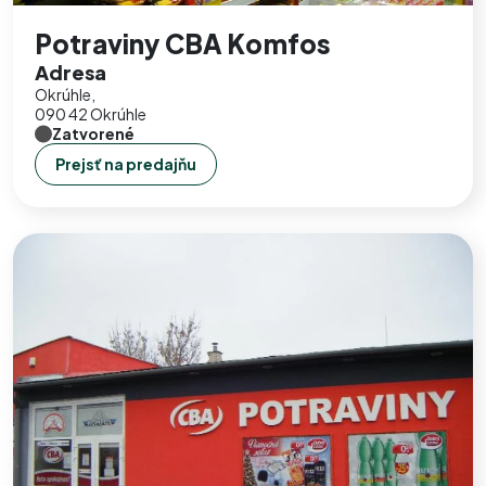
Potraviny CBA Komfos
Adresa
Okrúhle,
090 42 Okrúhle
Zatvorené
Prejsť na predajňu