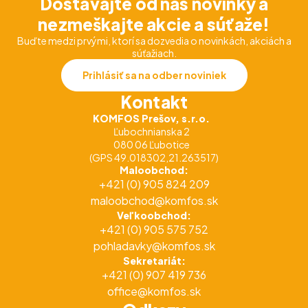
Dostávajte od nás novinky a
nezmeškajte akcie a súťaže!
Buďte medzi prvými, ktorí sa dozvedia o novinkách, akciách a
súťažiach.
Prihlásiť sa na odber noviniek
Kontakt
KOMFOS Prešov, s.r.o.
Ľubochnianska 2
080 06 Ľubotice
(GPS 49.018302,21.263517)
Maloobchod:
+421 (0) 905 824 209
maloobchod@komfos.sk
Veľkoobchod:
+421 (0) 905 575 752
pohladavky@komfos.sk
Sekretariát:
+421 (0) 907 419 736
office@komfos.sk