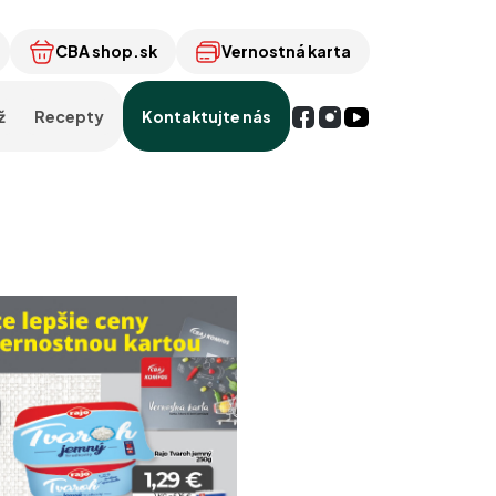
CBA shop.sk
Vernostná karta
ž
Recepty
Kontaktujte nás