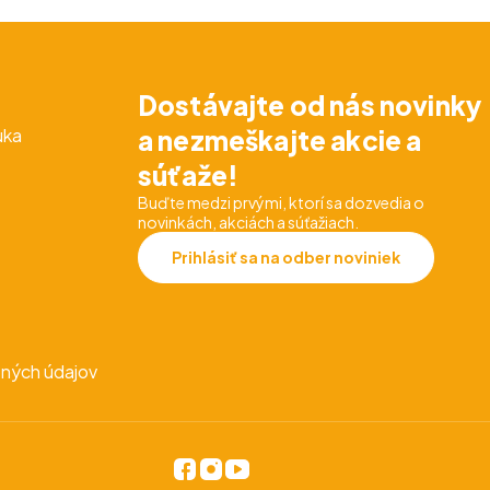
Dostávajte od nás novinky
uka
a nezmeškajte akcie a
súťaže!
Buďte medzi prvými, ktorí sa dozvedia o
novinkách, akciách a súťažiach.
Prihlásiť sa na odber noviniek
ných údajov