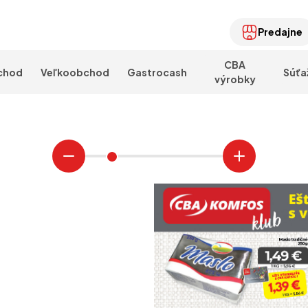
Predajne
CBA
chod
Veľkoobchod
Gastrocash
Súťa
výrobky