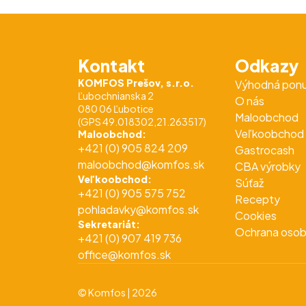
Kontakt
Odkazy
KOMFOS Prešov, s.r.o.
Výhodná pon
Ľubochnianska 2
O nás
080 06 Ľubotice
Maloobchod
(GPS 49.018302,21.263517)
Veľkoobchod
Maloobchod:
+421 (0) 905 824 209
Gastrocash
maloobchod@komfos.sk
CBA výrobky
Veľkoobchod:
Súťaž
+421 (0) 905 575 752
Recepty
pohladavky@komfos.sk
Cookies
Sekretariát:
Ochrana osob
+421 (0) 907 419 736
office@komfos.sk
© Komfos | 2026