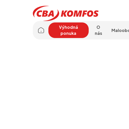
Výhodná
O
Maloob
ponuka
nás