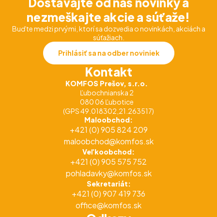
Dostávajte od nás novinky a
nezmeškajte akcie a súťaže!
Buďte medzi prvými, ktorí sa dozvedia o novinkách, akciách a
súťažiach.
Prihlásiť sa na odber noviniek
Kontakt
KOMFOS Prešov, s.r.o.
Ľubochnianska 2
080 06 Ľubotice
(GPS 49.018302,21.263517)
Maloobchod:
+421 (0) 905 824 209
maloobchod@komfos.sk
Veľkoobchod:
+421 (0) 905 575 752
pohladavky@komfos.sk
Sekretariát:
+421 (0) 907 419 736
office@komfos.sk