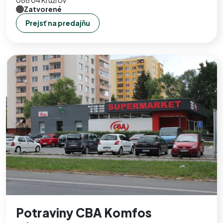
086 04 Kružľov
Zatvorené
Prejsť na predajňu
Potraviny CBA Komfos