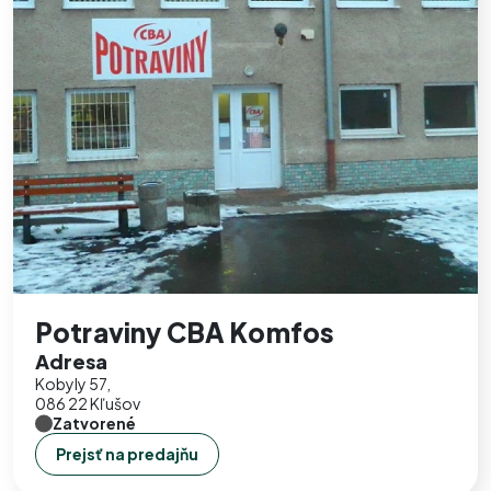
Potraviny CBA Komfos
Adresa
Kobyly 57,
086 22 Kľušov
Zatvorené
Prejsť na predajňu