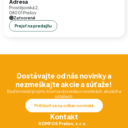
Adresa
Prostějovská 2,
080 01 Prešov
Zatvorené
Prejsť na predajňu
Dostávajte od nás novinky a
nezmeškajte akcie a súťaže!
Buďte medzi prvými, ktorí sa dozvedia o novinkách, akciách a
súťažiach.
Prihlásiť sa na odber noviniek
Kontakt
KOMFOS Prešov, s.r.o.