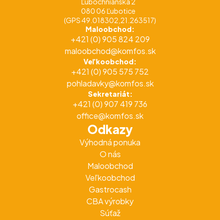
Ľubochnianska 2
080 06 Ľubotice
(GPS 49.018302,21.263517)
Maloobchod:
+421 (0) 905 824 209
maloobchod@komfos.sk
Veľkoobchod:
+421 (0) 905 575 752
pohladavky@komfos.sk
Sekretariát:
+421 (0) 907 419 736
office@komfos.sk
Odkazy
Výhodná ponuka
O nás
Maloobchod
Veľkoobchod
Gastrocash
CBA výrobky
Súťaž