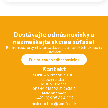
Dostávajte od nás novinky a
nezmeškajte akcie a súťaže!
Buďte medzi prvými, ktorí sa dozvedia o novinkách, akciách a
súťažiach.
Prihlásiť sa na odber noviniek
Kontakt
KOMFOS Prešov, s.r.o.
Ľubochnianska 2
080 06 Ľubotice
(GPS 49.018302,21.263517)
Maloobchod:
+421 (0) 905 824 209
maloobchod@komfos.sk