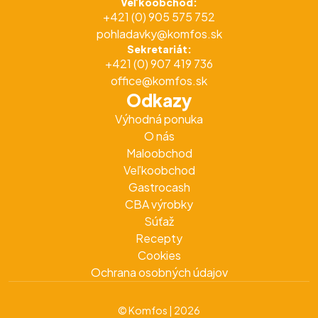
Veľkoobchod:
+421 (0) 905 575 752
pohladavky@komfos.sk
Sekretariát:
+421 (0) 907 419 736
office@komfos.sk
Odkazy
Výhodná ponuka
O nás
Maloobchod
Veľkoobchod
Gastrocash
CBA výrobky
Súťaž
Recepty
Cookies
Ochrana osobných údajov
© Komfos | 2026