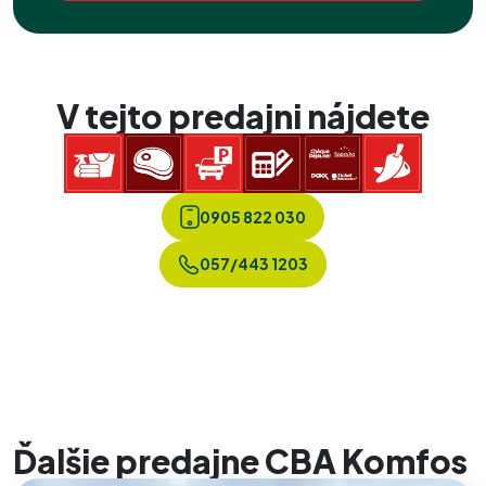
V tejto predajni nájdete
0905 822 030
057/443 1203
Ďalšie predajne CBA Komfos