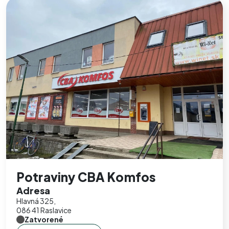
Potraviny CBA Komfos
Adresa
Hlavná 325,
086 41 Raslavice
Zatvorené