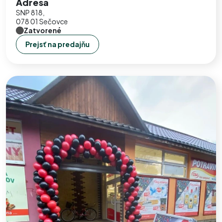
Adresa
SNP 818,
078 01 Sečovce
Zatvorené
Prejsť na predajňu