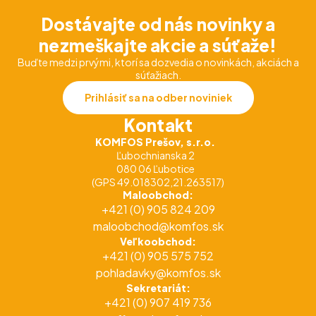
Dostávajte od nás novinky a
nezmeškajte akcie a súťaže!
Buďte medzi prvými, ktorí sa dozvedia o novinkách, akciách a
súťažiach.
Prihlásiť sa na odber noviniek
Kontakt
KOMFOS Prešov, s.r.o.
Ľubochnianska 2
080 06 Ľubotice
(GPS 49.018302,21.263517)
Maloobchod:
+421 (0) 905 824 209
maloobchod@komfos.sk
Veľkoobchod:
+421 (0) 905 575 752
pohladavky@komfos.sk
Sekretariát:
+421 (0) 907 419 736