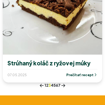
Strúhaný koláč z ryžovej múky
07.05.2025
Prečítať recept
1
2
3
4
5
6
7